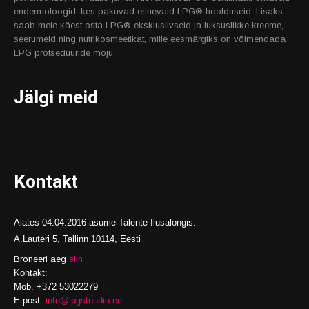
endermoloogid, kes pakuvad erinevaid LPG® hoolduseid. Lisaks
saab meie käest osta LPG® eksklusiivseid ja luksuslikke kreeme,
seerumeid ning nutrikosmeetikat, mille eesmärgiks on võimendada
LPG protseduuride mõju.
Jälgi meid
Kontakt
Alates 04.04.2016 asume Talente Ilusalongis:
A.Lauteri 5, Tallinn 10114, Eesti
Broneeri aeg
siin
Kontakt:
Mob. +372 53022279
E-post:
info@lpgstuudio.ee