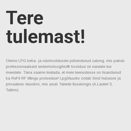
Tere
tulemast!
Oleme LPG keha- ja näohooldusele pühendunud salong, mis pakub
professionaalseid endermoloogilisi® hooldusi nii naistele kui
meestele. Täna saame teatada, et meie teenustesse on lisandunud
ka ReFit RF liftingu protseduur! LpgStuudio ootab Sind hubases ja
privaatses stuudios, mis asub Talente Ilusalongis (A.Lauteri 5,
Tallinn).