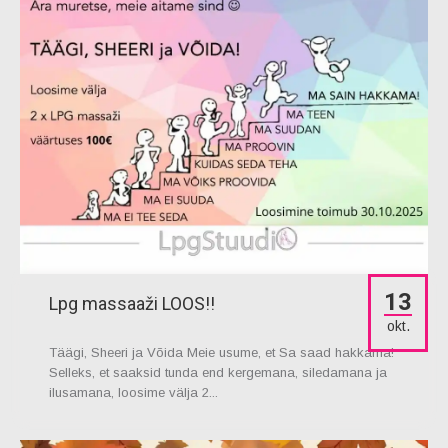
13
Lpg massaaži LOOS!!
okt.
Täägi, Sheeri ja Võida Meie usume, et Sa saad hakkama!
Selleks, et saaksid tunda end kergemana, siledamana ja
ilusamana, loosime välja 2...