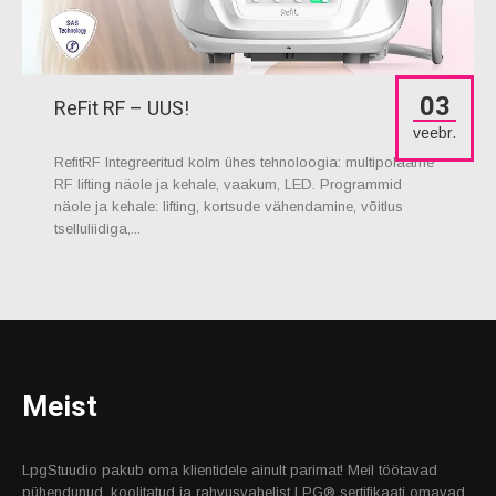
03
ReFit RF – UUS!
veebr.
RefitRF Integreeritud kolm ühes tehnoloogia: multipolaarne
RF lifting näole ja kehale, vaakum, LED. Programmid
näole ja kehale: lifting, kortsude vähendamine, võitlus
tselluliidiga,...
Meist
LpgStuudio pakub oma klientidele ainult parimat! Meil töötavad
pühendunud, koolitatud ja rahvusvahelist LPG® sertifikaati omavad