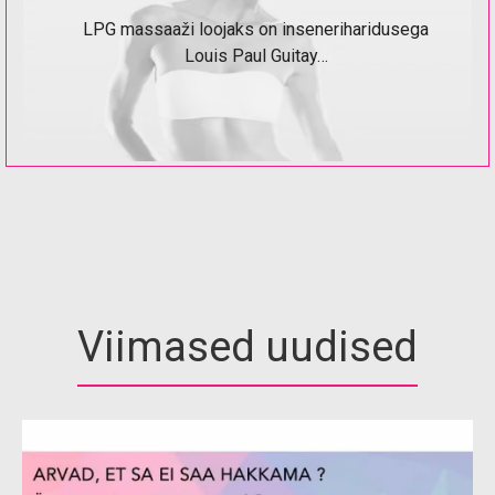
LPG massaaži loojaks on inseneriharidusega
Louis Paul Guitay…
Viimased uudised