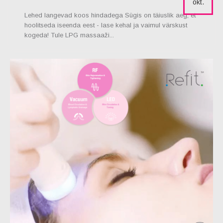
okt.
Lehed langevad koos hindadega Sügis on täiuslik aeg, et
hoolitseda iseenda eest - lase kehal ja vaimul värskust
kogeda! Tule LPG massaaži...