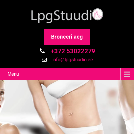
Broneeri aeg
+372 53022279
info@lpgstuudio.ee
Menu